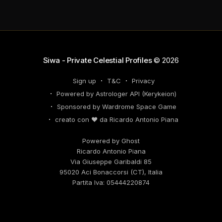
carriera passate. Non farti sopraffare dalle emozioni
– il tuo successo dipende dalla lucidità. Le tensioni
con i colleghi possono trasformarsi in opportunità di
networking, quindi
Siwa - Private Celestial Profiles
© 2026
Sign up
T&C
Privacy
Powered by Astrologer API (Kerykeion)
Sponsored by Wardrome Space Game
creato con ❤️ da Ricardo Antonio Piana
Powered by Ghost
Ricardo Antonio Piana
Via Giuseppe Garibaldi 85
95020 Aci Bonaccorsi (CT), Italia
Partita Iva: 05444220874