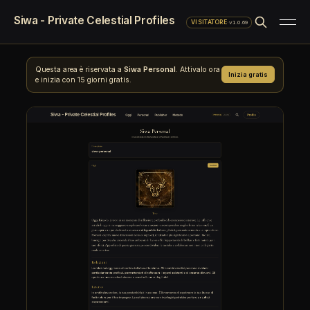
Siwa - Private Celestial Profiles
·
v1.0.69
VISITATORE
Questa area è riservata a
Siwa Personal
. Attivalo ora
Inizia gratis
e inizia con 15 giorni gratis.