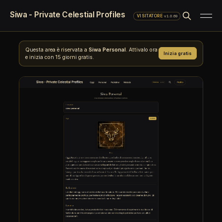
Siwa - Private Celestial Profiles
·
v1.0.69
VISITATORE
Questa area è riservata a
Siwa Personal
. Attivalo ora
Inizia gratis
e inizia con 15 giorni gratis.