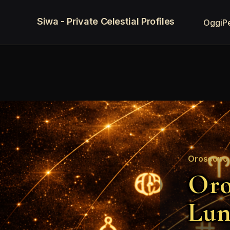
Siwa - Private Celestial Profiles
Oggi
P
Oroscopo 
Oro
Lun