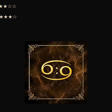
 ★★★☆☆
 ★★★★☆