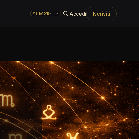
Accedi
Iscriviti
·
v1.0.69
VISITATORE