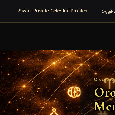
Siwa - Private Celestial Profiles
Oggi
P
Oroscopo 
Oro
Mer