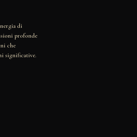
energia di
essioni profonde
oni che
 significative.