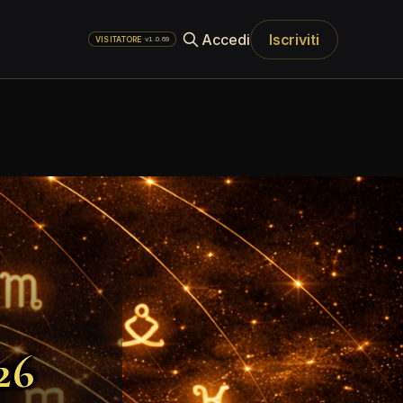
Accedi
Iscriviti
·
v1.0.69
VISITATORE
26