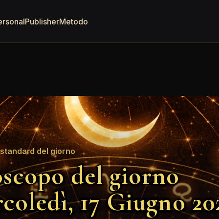
ersonal
Publisher
Metodo
standard del giorno
scopo del giorno
coledì, 17 Giugno 20