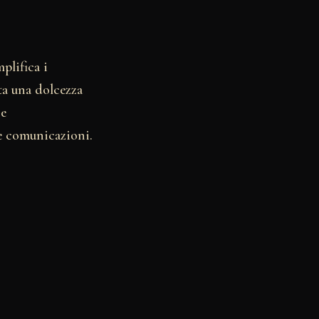
plifica i
ta una dolcezza
re
le comunicazioni.