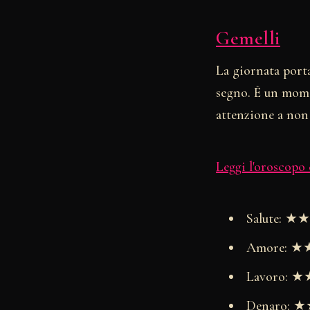
Gemelli
La giornata porta
segno. È un mome
attenzione a non 
Leggi l'oroscopo
Salute: 
Amore: 
Lavoro:
Denaro: