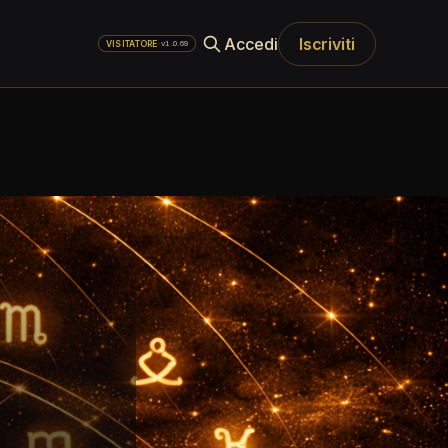
Accedi
Iscriviti
·
v1.0.69
VISITATORE