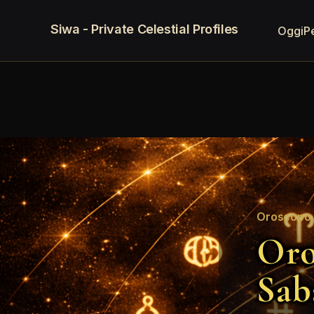
Siwa - Private Celestial Profiles
Oggi
P
Oroscopo 
Oro
Sab