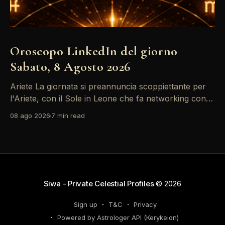
Oroscopo LinkedIn del giorno
Sabato, 8 Agosto 2026
Ariete La giornata si preannuncia scoppiettante per
l'Ariete, con il Sole in Leone che fa networking con la
Luna in Gemelli. Questo transito è un'opportunità
08 ago 2026
7 min read
d'oro per postare un aggiornamento che incapsuli la
tua genialità e stimoli il tuo engagement. È il momento
perfetto
Siwa - Private Celestial Profiles
© 2026
Sign up
T&C
Privacy
Powered by Astrologer API (Kerykeion)