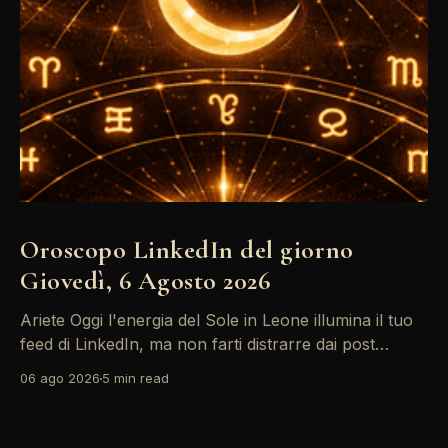
Oroscopo LinkedIn del giorno
Giovedì, 6 Agosto 2026
Ariete Oggi l'energia del Sole in Leone illumina il tuo
feed di LinkedIn, ma non farti distrarre dai post
motivazionali che girano: è tempo di concretizzare i
06 ago 2026
5 min read
tuoi desideri professionali! Giove ti spinge verso il
networking, ma attenzione, Saturno retrogrado nel
tuo profilo potrebbe farti perdere di vista