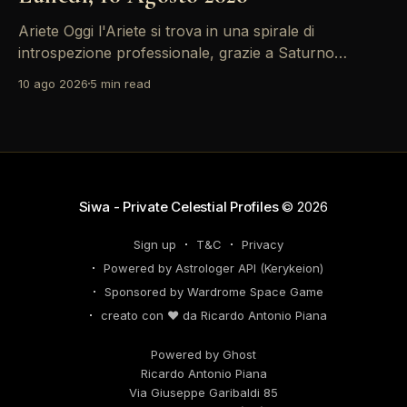
Ariete Oggi l'Ariete si trova in una spirale di
introspezione professionale, grazie a Saturno
retrogrado che ti invita a riflettere sulle decisioni di
10 ago 2026
5 min read
carriera passate. Non farti sopraffare dalle emozioni
– il tuo successo dipende dalla lucidità. Le tensioni
con i colleghi possono trasformarsi in opportunità di
networking, quindi
Siwa - Private Celestial Profiles
© 2026
Sign up
T&C
Privacy
Powered by Astrologer API (Kerykeion)
Sponsored by Wardrome Space Game
creato con ❤️ da Ricardo Antonio Piana
Powered by Ghost
Ricardo Antonio Piana
Via Giuseppe Garibaldi 85