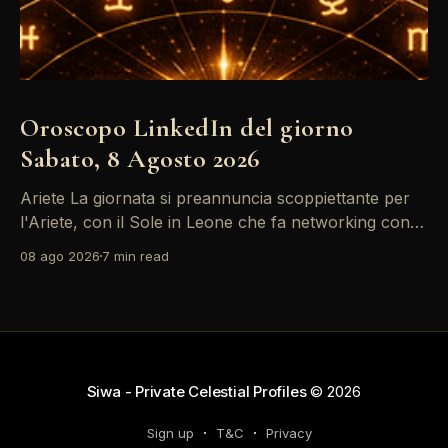
Oroscopo LinkedIn del giorno
Sabato, 8 Agosto 2026
Ariete La giornata si preannuncia scoppiettante per
l'Ariete, con il Sole in Leone che fa networking con la
Luna in Gemelli. Questo transito è un'opportunità
08 ago 2026
7 min read
d'oro per postare un aggiornamento che incapsuli la
tua genialità e stimoli il tuo engagement. È il momento
perfetto
Siwa - Private Celestial Profiles
© 2026
Sign up
T&C
Privacy