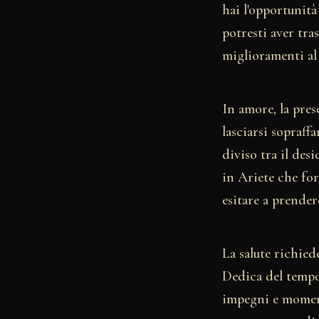
hai l'opportunità
potresti aver tra
miglioramenti al t
In amore, la pres
lasciarsi sopraffa
diviso tra il desi
in Ariete che for
esitare a prender
La salute richied
Dedica del tempo 
impegni e moment