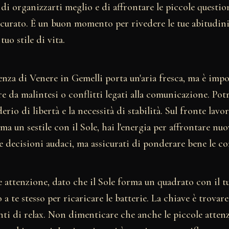
 di organizzarti meglio e di affrontare le piccole questi
scurato. È un buon momento per rivedere le tue abitudini
uo stile di vita.
enza di Venere in Gemelli porta un'aria fresca, ma è imp
re da malintesi o conflitti legati alla comunicazione. Potr
derio di libertà e la necessità di stabilità. Sul fronte lav
ma un sestile con il Sole, hai l'energia per affrontare nu
e decisioni audaci, ma assicurati di ponderare bene le c
e attenzione, dato che il Sole forma un quadrato con il 
a te stesso per ricaricare le batterie. La chiave è trovare
i di relax. Non dimenticare che anche le piccole atten