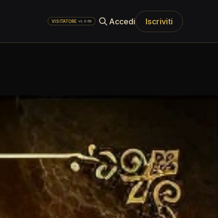
Accedi
Iscriviti
·
v1.0.69
VISITATORE