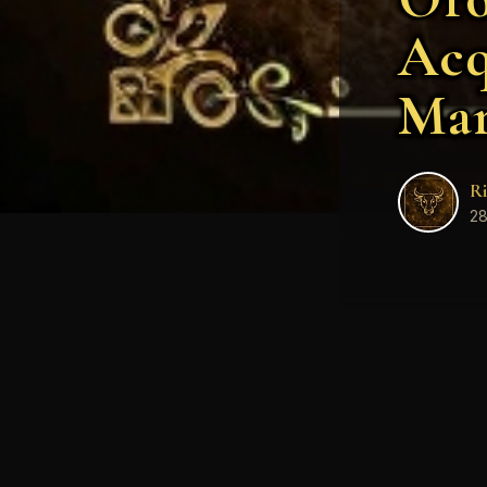
Acq
Mar
Ri
28