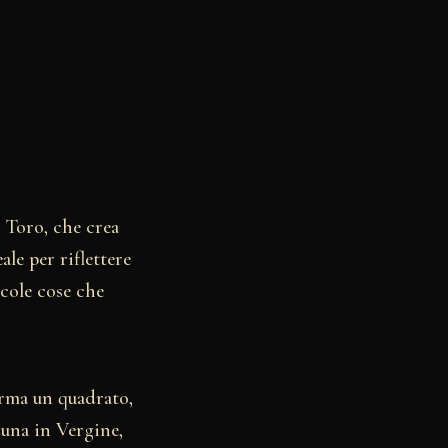
n Toro, che crea
le per riflettere
ccole cose che
orma un quadrato,
Luna in Vergine,