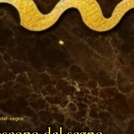
del-segno
scopo del segno