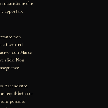
oni quotidiane che
 e apportare
ortante non
esti sentirti
orativo, con Marte
ove sfide. Non
onseguenze.
tuo Ascendente.
 un equilibrio tra
zioni possono