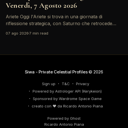
Venerdì, 7 Agosto 2026
Ariete Oggi l'Ariete si trova in una giornata di
riflessione strategica, con Saturno che retrocede
come un recruiter indeciso. È il momento di
07 ago 2026
7 min read
riconsiderare il tuo personal brand e l'engagement
nei tuoi KPI. Potresti avvertire la necessità di
riorganizzare il tuo network professionale: non
lasciare che
Siwa - Private Celestial Profiles
© 2026
Sign up
T&C
Privacy
Powered by Astrologer API (Kerykeion)
Sponsored by Wardrome Space Game
creato con ❤️ da Ricardo Antonio Piana
Powered by Ghost
Ricardo Antonio Piana