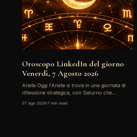
Oroscopo LinkedIn del giorno
Venerdì, 7 Agosto 2026
Ariete Oggi l'Ariete si trova in una giornata di
riflessione strategica, con Saturno che
retrocede come un recruiter indeciso. È il
07 ago 2026
7 min read
momento di riconsiderare il tuo personal brand
e l'engagement nei tuoi KPI. Potresti avvertire
la necessità di riorganizzare il tuo network
professionale: non lasciare che