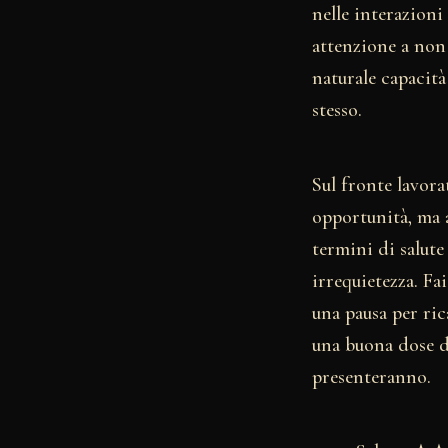
nelle interazioni
attenzione a non
naturale capacit
stesso.
Sul fronte lavora
opportunità, ma a
termini di salute
irrequietezza. Fa
una pausa per rica
una buona dose di
presenteranno.