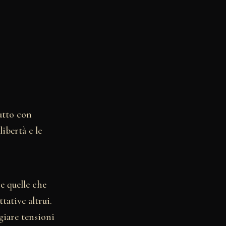
tutto con
libertà e le
re quelle che
tative altrui.
giare tensioni