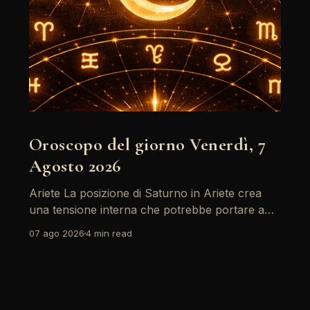
Oroscopo del giorno Venerdì, 7
Agosto 2026
Ariete La posizione di Saturno in Ariete crea
una tensione interna che potrebbe portare a
riflessioni profonde. È il momento di affrontare
07 ago 2026
4 min read
le paure e le insicurezze, soprattutto in ambito
lavorativo. Ricorda che la chiarezza mentale
sarà la tua migliore alleata oggi. Leggi
l'oroscopo completo del segno Ariete