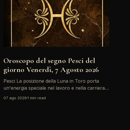
Oroscopo del segno Pesci del
giorno Venerdì, 7 Agosto 2026
Pesci La posizione della Luna in Toro porta
un'energia speciale nel lavoro e nella carriera.
Oggi, con il Sole in Leone in sestile al Medium
07 ago 2026
1 min read
Coeli, ci sono buone opportunità per brillare e
farsi notare. Non dimenticare di ascoltare la tua
intuizione, potrebbe guidarti verso scelte
importanti. Un&