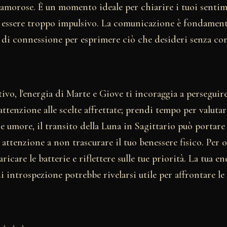
 amorose. È un momento ideale per chiarire i tuoi sentim
 essere troppo impulsivo. La comunicazione è fondamental
à di connessione per esprimere ciò che desideri senza c
tivo, l'energia di Marte e Giove ti incoraggia a perseguir
ttenzione alle scelte affrettate; prendi tempo per valutar
 e umore, il transito della Luna in Sagittario può portare
i attenzione a non trascurare il tuo benessere fisico. Per 
ricare le batterie e riflettere sulle tue priorità. La tua en
 introspezione potrebbe rivelarsi utile per affrontare le 