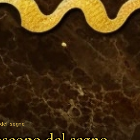
del-segno
scopo del segno