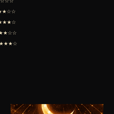
★★☆☆☆
★★★☆☆
 ★★★★☆
 ★★★☆☆
 ★★★★☆