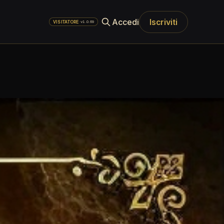
Accedi
Iscriviti
·
v1.0.69
VISITATORE