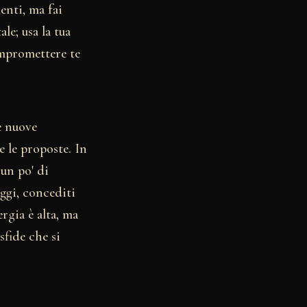
enti, ma fai
e; usa la tua
ompromettere te
e nuove
e le proposte. In
 un po' di
oggi, concediti
ergia è alta, ma
sfide che si