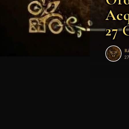
Acq
27 
Ri
27