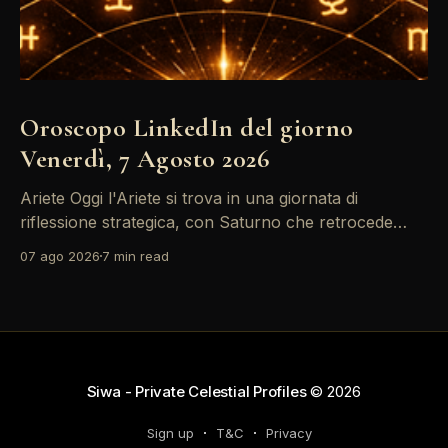
Oroscopo LinkedIn del giorno
Venerdì, 7 Agosto 2026
Ariete Oggi l'Ariete si trova in una giornata di
riflessione strategica, con Saturno che retrocede
come un recruiter indeciso. È il momento di
07 ago 2026
7 min read
riconsiderare il tuo personal brand e l'engagement
nei tuoi KPI. Potresti avvertire la necessità di
riorganizzare il tuo network professionale: non
lasciare che
Siwa - Private Celestial Profiles
© 2026
Sign up
T&C
Privacy