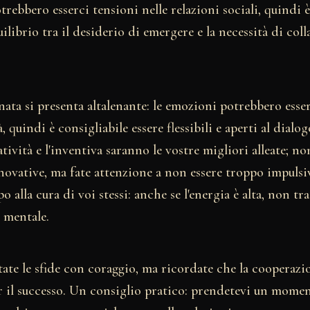
trebbero esserci tensioni nelle relazioni sociali, quindi
librio tra il desiderio di emergere e la necessità di coll
nata si presenta altalenante: le emozioni potrebbero esse
, quindi è consigliabile essere flessibili e aperti al dialog
atività e l'inventiva saranno le vostre migliori alleate; no
ovative, ma fate attenzione a non essere troppo impulsiv
 alla cura di voi stessi: anche se l'energia è alta, non tra
e mentale.
ntate le sfide con coraggio, ma ricordate che la cooperazio
 il successo. Un consiglio pratico: prendetevi un moment