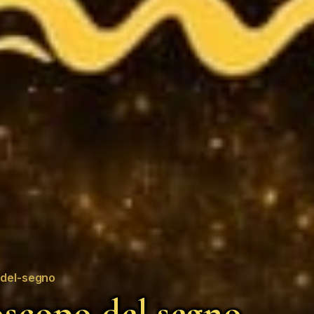
del-segno
scopo del segno