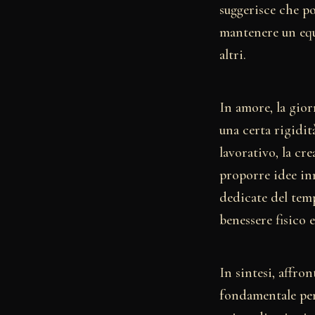
suggerisce che po
mantenere un equi
altri.
In amore, la gior
una certa rigidità
lavorativo, la cre
proporre idee inn
dedicate del tempo
benessere fisico 
In sintesi, affro
fondamentale per