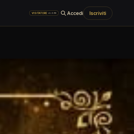
Accedi
Iscriviti
·
v1.0.69
VISITATORE