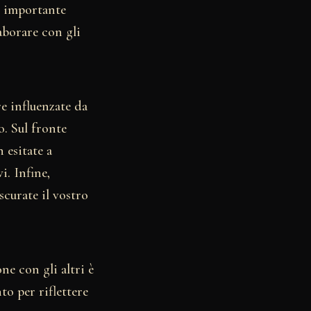
 è importante
aborare con gli
re influenzate da
o. Sul fronte
n esitate a
i. Infine,
scurate il vostro
ne con gli altri è
o per riflettere