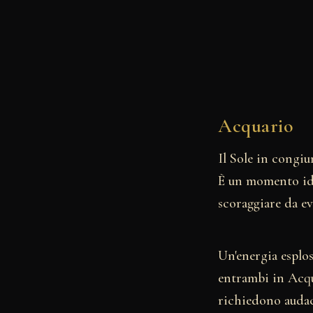
Acquario
Il Sole in congi
È un momento idea
scoraggiare da ev
Un'energia esplos
entrambi in Acqu
richiedono audac