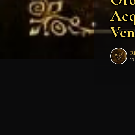
Acq
Ven
Ri
13