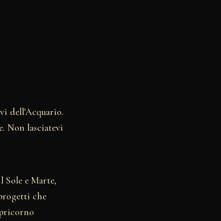
vi dell'Acquario.
e. Non lasciatevi
l Sole e Marte,
progetti che
apricorno