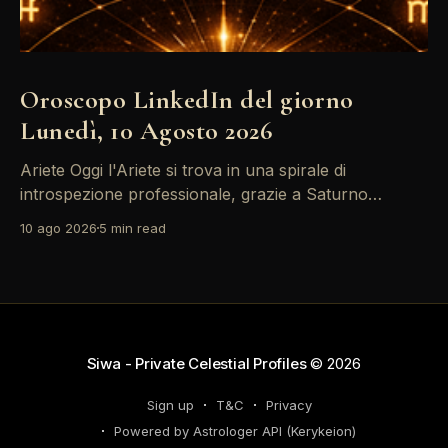
Oroscopo LinkedIn del giorno
Lunedì, 10 Agosto 2026
Ariete Oggi l'Ariete si trova in una spirale di
introspezione professionale, grazie a Saturno
retrogrado che ti invita a riflettere sulle decisioni di
10 ago 2026
5 min read
carriera passate. Non farti sopraffare dalle emozioni
– il tuo successo dipende dalla lucidità. Le tensioni
con i colleghi possono trasformarsi in opportunità di
networking, quindi
Siwa - Private Celestial Profiles
© 2026
Sign up
T&C
Privacy
Powered by Astrologer API (Kerykeion)