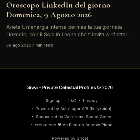
Oroscopo LinkedIn del giorno
Domenica, 9 Agosto 2026
Ariete Un'energia intensa permea la tua giornata
LinkedIn, con il Sole in Leone che ti invita a riflettere
sul tuo *personal brand*. Le emozioni, amplificate
09 ago 2026
7 min read
dalla Luna in Gemelli, possono generare interazioni
profonde in rete, ma attento: la congiunzione del
Sole con Saturno in Ariete sottolinea responsabilità
che
Siwa - Private Celestial Profiles
© 2026
Sign up
T&C
Privacy
Powered by Astrologer API (Kerykeion)
Sponsored by Wardrome Space Game
creato con ❤️ da Ricardo Antonio Piana
Powered by Ghost