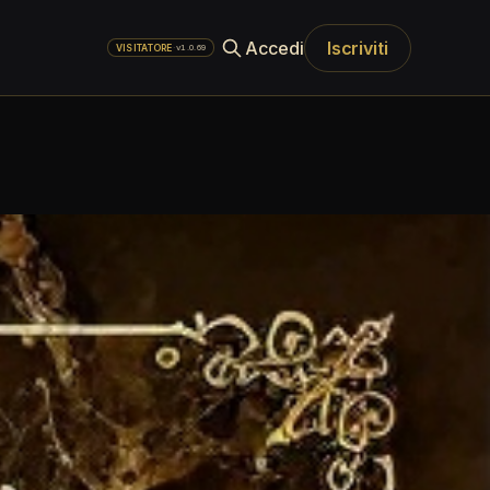
Accedi
Iscriviti
·
v1.0.69
VISITATORE