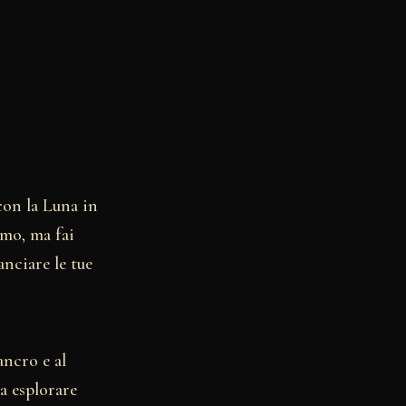
con la Luna in
smo, ma fai
anciare le tue
ancro e al
a esplorare