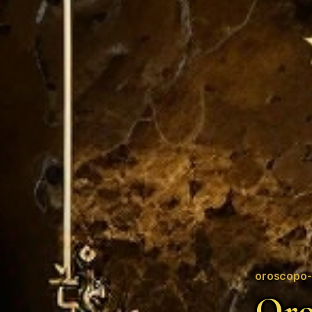
oroscopo-
Oro