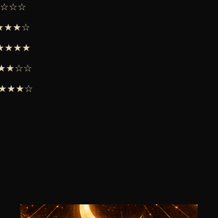
★★☆☆☆
★★★★☆
 ★★★★★
 ★★★☆☆
 ★★★★☆