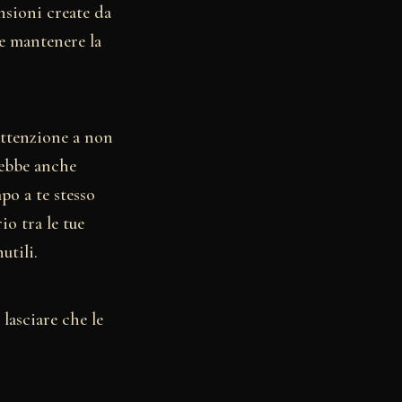
nsioni create da
e mantenere la
attenzione a non
rebbe anche
po a te stesso
io tra le tue
utili.
 lasciare che le