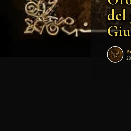
del
Giu
Ri
28