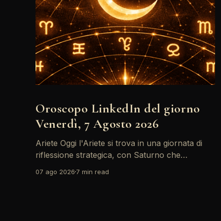
Oroscopo LinkedIn del giorno
Venerdì, 7 Agosto 2026
Ariete Oggi l'Ariete si trova in una giornata di
riflessione strategica, con Saturno che
retrocede come un recruiter indeciso. È il
07 ago 2026
7 min read
momento di riconsiderare il tuo personal brand
e l'engagement nei tuoi KPI. Potresti avvertire
la necessità di riorganizzare il tuo network
professionale: non lasciare che