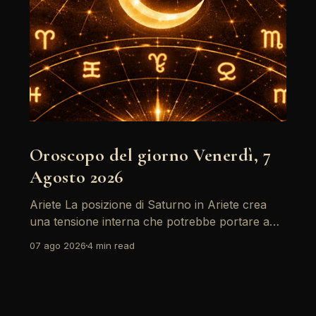
Oroscopo del giorno Venerdì, 7
Agosto 2026
Ariete La posizione di Saturno in Ariete crea
una tensione interna che potrebbe portare a
riflessioni profonde. È il momento di affrontare
07 ago 2026
4 min read
le paure e le insicurezze, soprattutto in ambito
lavorativo. Ricorda che la chiarezza mentale
sarà la tua migliore alleata oggi. Leggi
l'oroscopo completo del segno Ariete