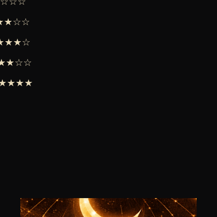
★★☆☆☆
★★★☆☆
 ★★★★☆
 ★★★☆☆
 ★★★★★