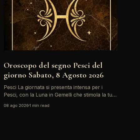
Oroscopo del segno Pesci del
giorno Sabato, 8 Agosto 2026
Pesci La giornata si presenta intensa per i
Pesci, con la Luna in Gemelli che stimola la tua
creatività ma anche alcune tensioni relazionali.
08 ago 2026
1 min read
Le sfide possono apparire più grandi, ma la tua
capacità di adattamento sarà fondamentale.
Non dimenticare di prenderti del tempo per
riflettere e ascoltare il tuo