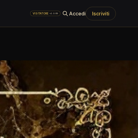
Accedi
Iscriviti
·
v1.0.69
VISITATORE