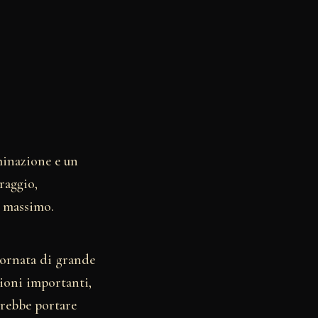
minazione e un
raggio,
l massimo.
iornata di grande
sioni importanti,
trebbe portare