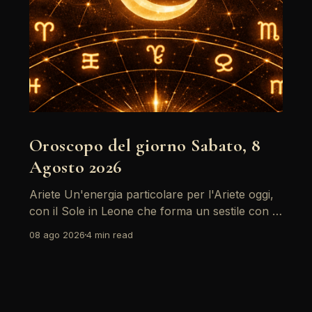
Oroscopo del giorno Sabato, 8
Agosto 2026
Ariete Un'energia particolare per l'Ariete oggi,
con il Sole in Leone che forma un sestile con la
Luna in Gemelli. Questo aspetto favorisce la
08 ago 2026
4 min read
comunicazione e i legami sociali, rendendo il
momento ideale per esprimere le proprie idee e
sentimenti. Tuttavia, attenzione alle tensioni in
ambito