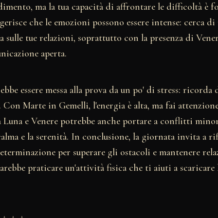
imento, ma la tua capacità di affrontare le difficoltà è fo
gerisce che le emozioni possono essere intense: cerca di
sca sulle tue relazioni, soprattutto con la presenza di Ven
unicazione aperta.
rebbe essere messa alla prova da un po' di stress: ricorda 
. Con Marte in Gemelli, l'energia è alta, ma fai attenzion
a Luna e Venere potrebbe anche portare a conflitti minor
alma e la serenità. In conclusione, la giornata invita a ri
 determinazione per superare gli ostacoli e mantenere rel
rebbe praticare un'attività fisica che ti aiuti a scaricare 