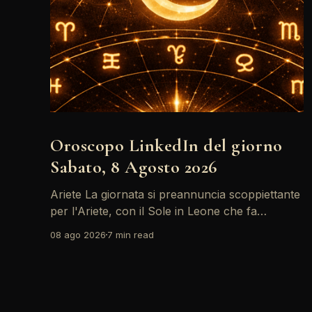
Oroscopo LinkedIn del giorno
Sabato, 8 Agosto 2026
Ariete La giornata si preannuncia scoppiettante
per l'Ariete, con il Sole in Leone che fa
networking con la Luna in Gemelli. Questo
08 ago 2026
7 min read
transito è un'opportunità d'oro per postare un
aggiornamento che incapsuli la tua genialità e
stimoli il tuo engagement. È il momento perfetto