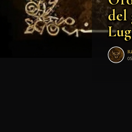
del
Lug
Ri
05