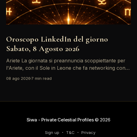
Oroscopo LinkedIn del giorno
Sabato, 8 Agosto 2026
Ariete La giornata si preannuncia scoppiettante per
l'Ariete, con il Sole in Leone che fa networking con la
Luna in Gemelli. Questo transito è un'opportunità
08 ago 2026
7 min read
d'oro per postare un aggiornamento che incapsuli la
tua genialità e stimoli il tuo engagement. È il momento
perfetto
Siwa - Private Celestial Profiles
© 2026
Sign up
T&C
Privacy