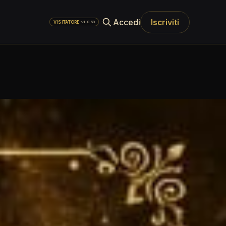
Accedi
Iscriviti
·
v1.0.69
VISITATORE