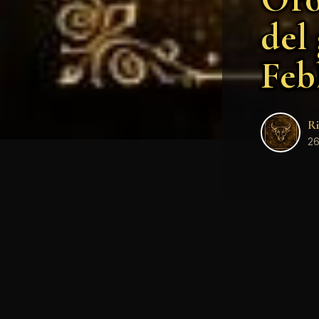
del
Feb
Ri
26