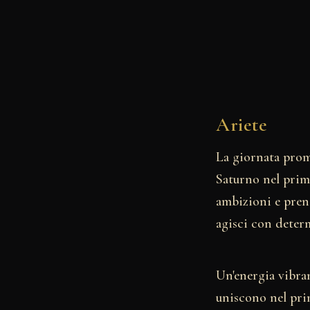
Ariete
La giornata prome
Saturno nel prim
ambizioni e prend
agisci con deter
Un'energia vibran
uniscono nel pri