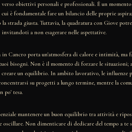
verso obiettivi personali e professionali. È un momento
 cui è fondamentale fare un bilancio delle proprie aspira
o la strada giusta. Tuttavia, la quadratura con Giove pot
 invitandoti a non esagerare nelle aspettative.
 in Cancro porta un'atmosfera di calore e intimità, ma f
tuoi bisogni. Non è il momento di forzare le situazioni; a
i creare un equilibrio. In ambito lavorativo, le influenze 
concentrarsi su progetti a lungo termine, mentre la com
n po' tesa.
essenziale mantenere un buon equilibrio tra attività e ripo
e oscillare. Non dimenticare di dedicare del tempo a te st