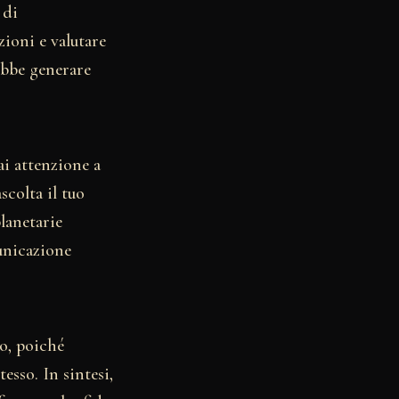
 di
zioni e valutare
rebbe generare
ai attenzione a
scolta il tuo
planetarie
unicazione
so, poiché
esso. In sintesi,