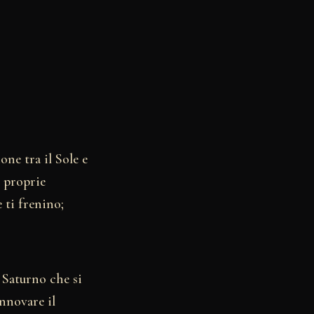
one tra il Sole e
e proprie
 ti frenino;
e Saturno che si
nnovare il