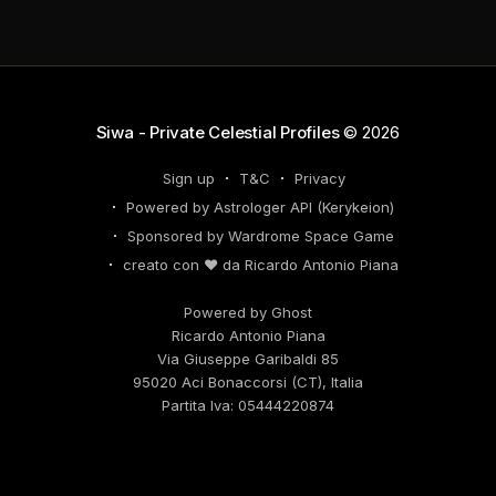
nei tuoi KPI. Potresti avvertire la necessità di
riorganizzare il tuo network professionale: non
lasciare che
Siwa - Private Celestial Profiles
© 2026
Sign up
T&C
Privacy
Powered by Astrologer API (Kerykeion)
Sponsored by Wardrome Space Game
creato con ❤️ da Ricardo Antonio Piana
Powered by Ghost
Ricardo Antonio Piana
Via Giuseppe Garibaldi 85
95020 Aci Bonaccorsi (CT), Italia
Partita Iva: 05444220874