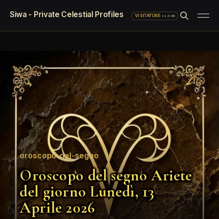
Siwa - Private Celestial Profiles
·
v1.0.69
VISITATORE
oroscopo-del-segno
Oroscopo del segno Ariete
del giorno Lunedì, 13
Aprile 2026