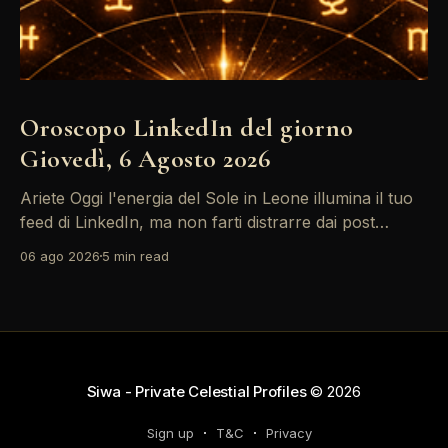
Oroscopo LinkedIn del giorno
Giovedì, 6 Agosto 2026
Ariete Oggi l'energia del Sole in Leone illumina il tuo
feed di LinkedIn, ma non farti distrarre dai post
motivazionali che girano: è tempo di concretizzare i
06 ago 2026
5 min read
tuoi desideri professionali! Giove ti spinge verso il
networking, ma attenzione, Saturno retrogrado nel
tuo profilo potrebbe farti perdere di vista
Siwa - Private Celestial Profiles
© 2026
Sign up
T&C
Privacy