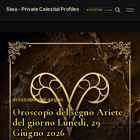
Siwa - Private Celestial Profiles
·
v1.0.69
VISITATORE
oroscopo-del-segno
Oroscopo del segno Ariete
del giorno Lunedì, 29
Giugno 2026