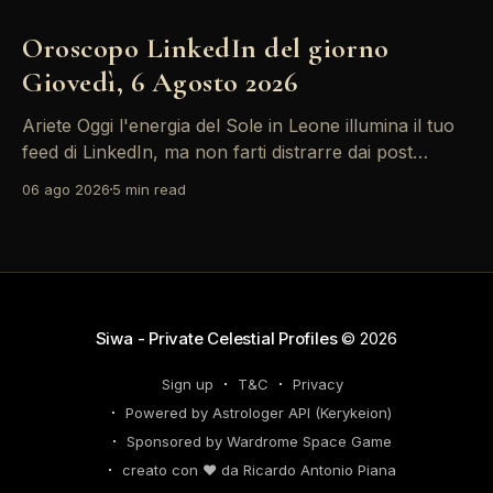
Oroscopo LinkedIn del giorno
Giovedì, 6 Agosto 2026
Ariete Oggi l'energia del Sole in Leone illumina il tuo
feed di LinkedIn, ma non farti distrarre dai post
motivazionali che girano: è tempo di concretizzare i
06 ago 2026
5 min read
tuoi desideri professionali! Giove ti spinge verso il
networking, ma attenzione, Saturno retrogrado nel
tuo profilo potrebbe farti perdere di vista
Siwa - Private Celestial Profiles
© 2026
Sign up
T&C
Privacy
Powered by Astrologer API (Kerykeion)
Sponsored by Wardrome Space Game
creato con ❤️ da Ricardo Antonio Piana