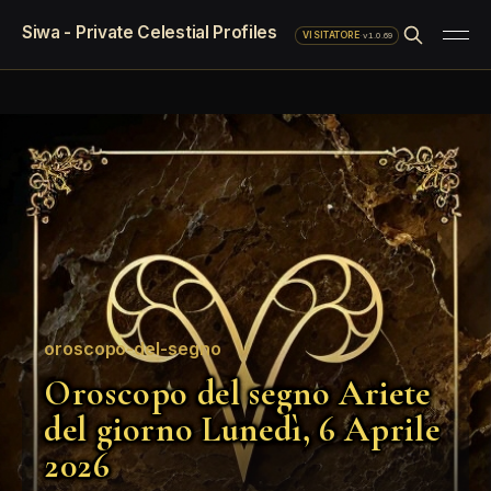
Siwa - Private Celestial Profiles
·
v1.0.69
VISITATORE
oroscopo-del-segno
Oroscopo del segno Ariete
del giorno Lunedì, 6 Aprile
2026