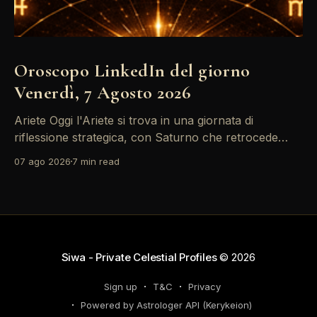
Oroscopo LinkedIn del giorno
Venerdì, 7 Agosto 2026
Ariete Oggi l'Ariete si trova in una giornata di
riflessione strategica, con Saturno che retrocede
come un recruiter indeciso. È il momento di
07 ago 2026
7 min read
riconsiderare il tuo personal brand e l'engagement
nei tuoi KPI. Potresti avvertire la necessità di
riorganizzare il tuo network professionale: non
lasciare che
Siwa - Private Celestial Profiles
© 2026
Sign up
T&C
Privacy
Powered by Astrologer API (Kerykeion)