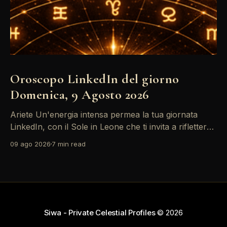
Oroscopo LinkedIn del giorno
Domenica, 9 Agosto 2026
Ariete Un'energia intensa permea la tua giornata
LinkedIn, con il Sole in Leone che ti invita a riflettere
sul tuo *personal brand*. Le emozioni, amplificate
09 ago 2026
7 min read
dalla Luna in Gemelli, possono generare interazioni
profonde in rete, ma attento: la congiunzione del
Sole con Saturno in Ariete sottolinea responsabilità
che
Siwa - Private Celestial Profiles
© 2026