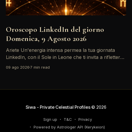
Oroscopo LinkedIn del giorno
Domenica, 9 Agosto 2026
Ariete Un'energia intensa permea la tua giornata
LinkedIn, con il Sole in Leone che ti invita a riflettere
sul tuo *personal brand*. Le emozioni, amplificate
09 ago 2026
7 min read
dalla Luna in Gemelli, possono generare interazioni
profonde in rete, ma attento: la congiunzione del
Sole con Saturno in Ariete sottolinea responsabilità
che
Siwa - Private Celestial Profiles
© 2026
Sign up
T&C
Privacy
Powered by Astrologer API (Kerykeion)