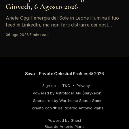
Giovedì, 6 Agosto 2026
Ariete Oggi l'energia del Sole in Leone illumina il tuo
feed di LinkedIn, ma non farti distrarre dai post
motivazionali che girano: è tempo di concretizzare i
06 ago 2026
5 min read
tuoi desideri professionali! Giove ti spinge verso il
networking, ma attenzione, Saturno retrogrado nel
tuo profilo potrebbe farti perdere di vista
Siwa - Private Celestial Profiles
© 2026
Sign up
T&C
Privacy
Powered by Astrologer API (Kerykeion)
Sponsored by Wardrome Space Game
creato con ❤️ da Ricardo Antonio Piana
Powered by Ghost
Ricardo Antonio Piana