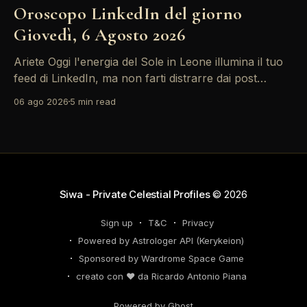
Oroscopo LinkedIn del giorno
Giovedì, 6 Agosto 2026
Ariete Oggi l'energia del Sole in Leone illumina il tuo
feed di LinkedIn, ma non farti distrarre dai post
motivazionali che girano: è tempo di concretizzare i
06 ago 2026
5 min read
tuoi desideri professionali! Giove ti spinge verso il
networking, ma attenzione, Saturno retrogrado nel
tuo profilo potrebbe farti perdere di vista
Siwa - Private Celestial Profiles
© 2026
Sign up
T&C
Privacy
Powered by Astrologer API (Kerykeion)
Sponsored by Wardrome Space Game
creato con ❤️ da Ricardo Antonio Piana
Powered by Ghost