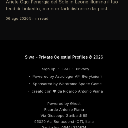
Ariete Oggi l'energia del Sole in Leone illumina il tuo
feed di LinkedIn, ma non farti distrarre dai post
motivazionali che girano: è tempo di concretizzare i
06 ago 2026
5 min read
tuoi desideri professionali! Giove ti spinge verso il
networking, ma attenzione, Saturno retrogrado nel
tuo profilo potrebbe farti perdere di vista
Siwa - Private Celestial Profiles
© 2026
Sign up
T&C
Privacy
Powered by Astrologer API (Kerykeion)
Sponsored by Wardrome Space Game
creato con ❤️ da Ricardo Antonio Piana
Powered by Ghost
Ricardo Antonio Piana
Via Giuseppe Garibaldi 85
95020 Aci Bonaccorsi (CT), Italia
Partita Iva: 05444220874