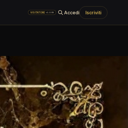
Accedi
Iscriviti
·
v1.0.69
VISITATORE