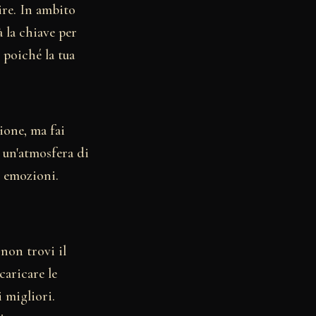
ire. In ambito
à la chiave per
 poiché la tua
ione, ma fai
 un'atmosfera di
e emozioni.
 non trovi il
caricare le
i migliori.