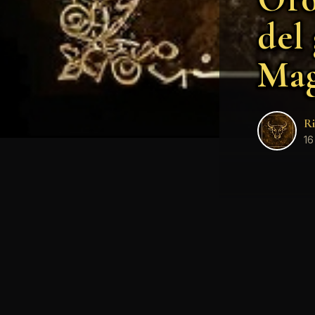
del
Mag
Ri
16