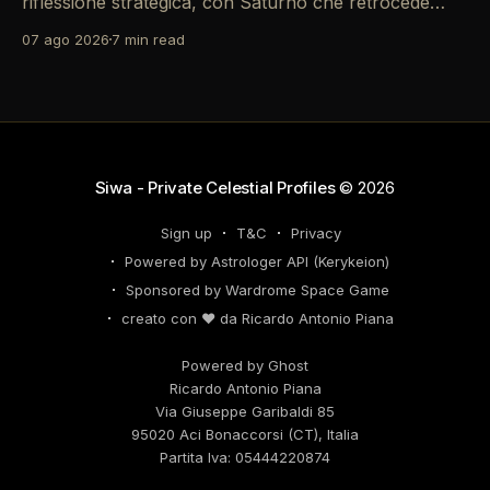
riflessione strategica, con Saturno che retrocede
come un recruiter indeciso. È il momento di
07 ago 2026
7 min read
riconsiderare il tuo personal brand e l'engagement
nei tuoi KPI. Potresti avvertire la necessità di
riorganizzare il tuo network professionale: non
lasciare che
Siwa - Private Celestial Profiles
© 2026
Sign up
T&C
Privacy
Powered by Astrologer API (Kerykeion)
Sponsored by Wardrome Space Game
creato con ❤️ da Ricardo Antonio Piana
Powered by Ghost
Ricardo Antonio Piana
Via Giuseppe Garibaldi 85
95020 Aci Bonaccorsi (CT), Italia
Partita Iva: 05444220874