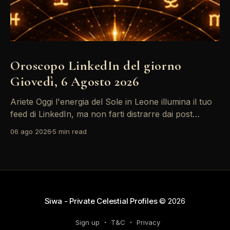
Oroscopo LinkedIn del giorno
Giovedì, 6 Agosto 2026
Ariete Oggi l'energia del Sole in Leone illumina il tuo
feed di LinkedIn, ma non farti distrarre dai post
motivazionali che girano: è tempo di concretizzare i
06 ago 2026
5 min read
tuoi desideri professionali! Giove ti spinge verso il
networking, ma attenzione, Saturno retrogrado nel
tuo profilo potrebbe farti perdere di vista
Siwa - Private Celestial Profiles
© 2026
Sign up
T&C
Privacy