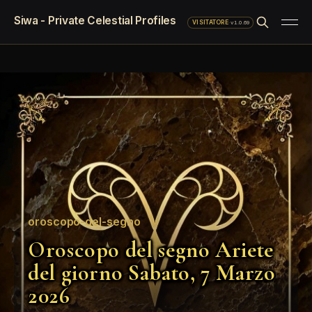
Siwa - Private Celestial Profiles
·
v1.0.69
VISITATORE
oroscopo-del-segno
Oroscopo del segno Ariete
del giorno Sabato, 7 Marzo
2026