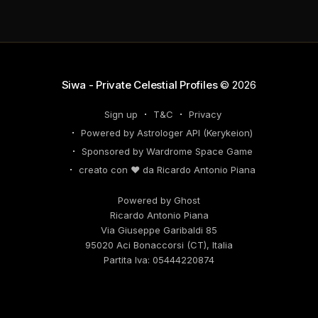
nei tuoi KPI. Potresti avvertire la necessità di
riorganizzare il tuo network professionale: non
lasciare che
Siwa - Private Celestial Profiles
© 2026
Sign up
T&C
Privacy
Powered by Astrologer API (Kerykeion)
Sponsored by Wardrome Space Game
creato con ❤️ da Ricardo Antonio Piana
Powered by Ghost
Ricardo Antonio Piana
Via Giuseppe Garibaldi 85
95020 Aci Bonaccorsi (CT), Italia
Partita Iva: 05444220874