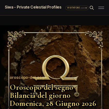
Siwa - Private Celestial Profiles
·
v1.0.69
VISITATORE
oroscopo-del-segno
Oroscopo del segno
Bilancia del giorno
Domenica, 28 Giugno 2026