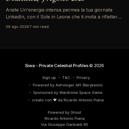
Ariete Un'energia intensa permea la tua giornata
LinkedIn, con il Sole in Leone che ti invita a riflettere
sul tuo *personal brand*. Le emozioni, amplificate
09 ago 2026
7 min read
dalla Luna in Gemelli, possono generare interazioni
profonde in rete, ma attento: la congiunzione del
Sole con Saturno in Ariete sottolinea responsabilità
che
Siwa - Private Celestial Profiles
© 2026
Sign up
T&C
Privacy
Powered by Astrologer API (Kerykeion)
Sponsored by Wardrome Space Game
creato con ❤️ da Ricardo Antonio Piana
Powered by Ghost
Ricardo Antonio Piana
Via Giuseppe Garibaldi 85