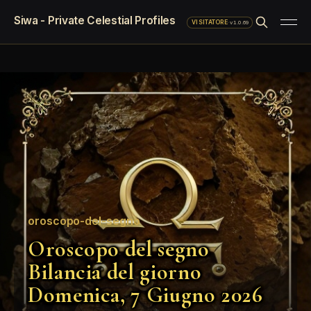
Siwa - Private Celestial Profiles
·
v1.0.69
VISITATORE
oroscopo-del-segno
Oroscopo del segno
Bilancia del giorno
Domenica, 7 Giugno 2026