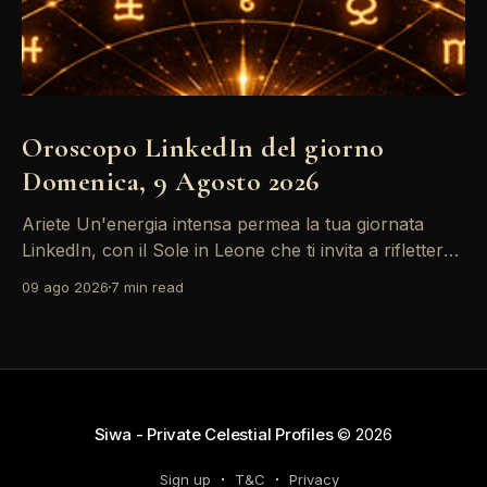
Oroscopo LinkedIn del giorno
Domenica, 9 Agosto 2026
Ariete Un'energia intensa permea la tua giornata
LinkedIn, con il Sole in Leone che ti invita a riflettere
sul tuo *personal brand*. Le emozioni, amplificate
09 ago 2026
7 min read
dalla Luna in Gemelli, possono generare interazioni
profonde in rete, ma attento: la congiunzione del
Sole con Saturno in Ariete sottolinea responsabilità
che
Siwa - Private Celestial Profiles
© 2026
Sign up
T&C
Privacy