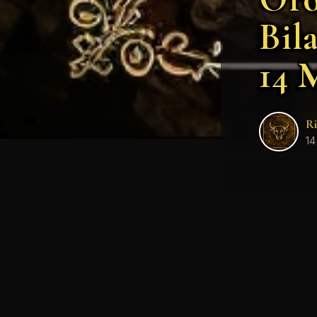
Bil
14 
Ri
14