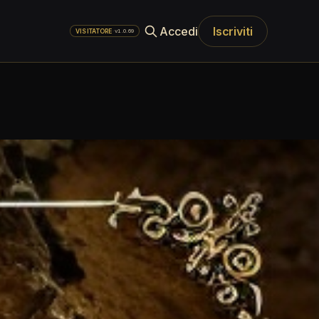
Accedi
Iscriviti
·
v1.0.69
VISITATORE