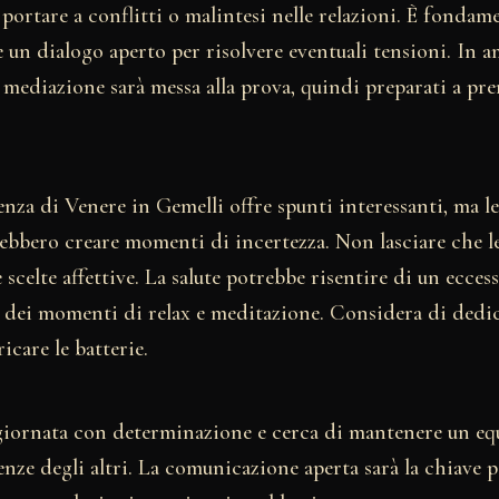
portare a conflitti o malintesi nelle relazioni. È fonda
e un dialogo aperto per risolvere eventuali tensioni. In a
i mediazione sarà messa alla prova, quindi preparati a pr
enza di Venere in Gemelli offre spunti interessanti, ma l
ebbero creare momenti di incertezza. Non lasciare che l
 scelte affettive. La salute potrebbe risentire di un eccess
 dei momenti di relax e meditazione. Considera di dedi
ricare le batterie.
giornata con determinazione e cerca di mantenere un equi
genze degli altri. La comunicazione aperta sarà la chiave p