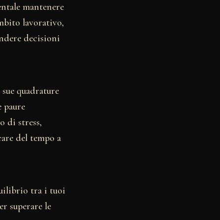
mentale mantenere
mbito lavorativo,
endere decisioni
e sue quadrature
e paure
o di stress,
care del tempo a
librio tra i tuoi
er superare le