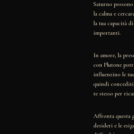
Saturno possono 
la calma e cercar
la tua capacità d
importanti.
In amore, la pres
con Plutone potr
influenzino le tue
quindi concediti
te stesso per rica
Affronta questa 
desideri e le esi