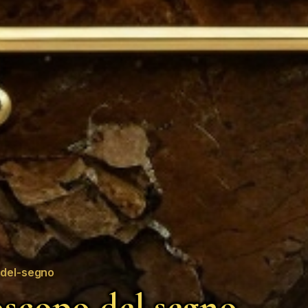
del-segno
scopo del segno