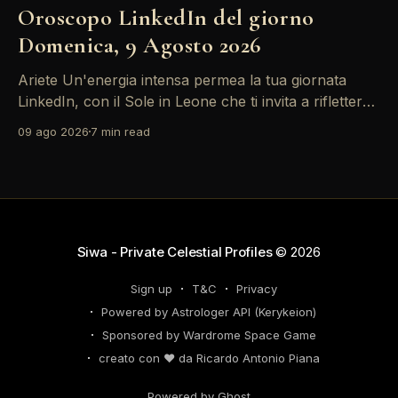
Oroscopo LinkedIn del giorno
Domenica, 9 Agosto 2026
Ariete Un'energia intensa permea la tua giornata
LinkedIn, con il Sole in Leone che ti invita a riflettere
sul tuo *personal brand*. Le emozioni, amplificate
09 ago 2026
7 min read
dalla Luna in Gemelli, possono generare interazioni
profonde in rete, ma attento: la congiunzione del
Sole con Saturno in Ariete sottolinea responsabilità
che
Siwa - Private Celestial Profiles
© 2026
Sign up
T&C
Privacy
Powered by Astrologer API (Kerykeion)
Sponsored by Wardrome Space Game
creato con ❤️ da Ricardo Antonio Piana
Powered by Ghost