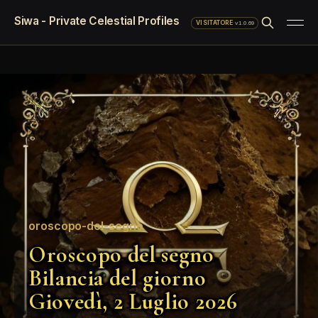
Siwa - Private Celestial Profiles
·
v1.0.69
VISITATORE
oroscopo-del-segno
Oroscopo del segno
Bilancia del giorno
Giovedì, 2 Luglio 2026