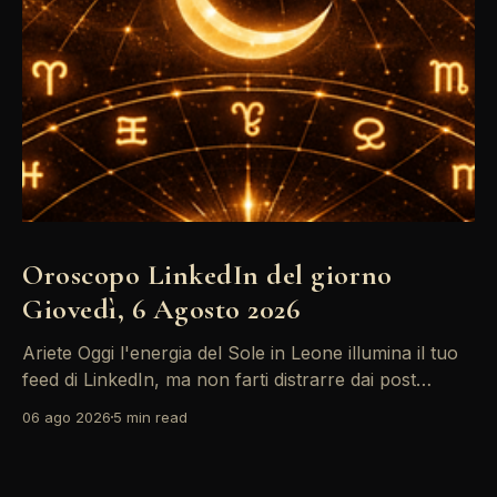
Oroscopo LinkedIn del giorno
Giovedì, 6 Agosto 2026
Ariete Oggi l'energia del Sole in Leone illumina il tuo
feed di LinkedIn, ma non farti distrarre dai post
motivazionali che girano: è tempo di concretizzare i
06 ago 2026
5 min read
tuoi desideri professionali! Giove ti spinge verso il
networking, ma attenzione, Saturno retrogrado nel
tuo profilo potrebbe farti perdere di vista