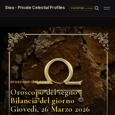
Siwa - Private Celestial Profiles
·
v1.0.69
VISITATORE
oroscopo-del-segno
Oroscopo del segno
Bilancia del giorno
Giovedì, 26 Marzo 2026