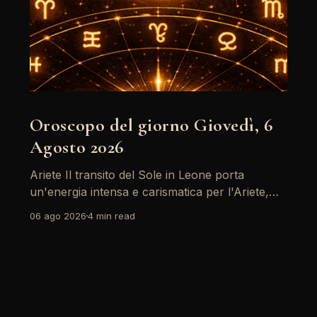
Oroscopo del giorno Giovedì, 6
Agosto 2026
Ariete Il transito del Sole in Leone porta
un'energia intensa e carismatica per l'Ariete,
specialmente con il sostegno di Giove. È un
06 ago 2026
4 min read
momento ideale per riflettere su obiettivi
personali, ma attenzione: il passaggio di
Saturno retrogrado richiede di fare i conti con
alcune responsabilità che non