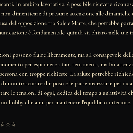
ficanti. In ambito lavorativo, è possibile ricevere riconos
a non dimenticare di prestare attenzione alle dinamiche 
usa dell'opposizione tra Sole e Marte, che potrebbe porta
unicazione è fondamentale, quindi sii chiaro nelle tue i
ioni possono fluire liberamente, ma sii consapevole delle
n momento per esprimere i tuoi sentimenti, ma fai attenz
a persona con troppe richieste. La salute potrebbe richied
di non trascurare il riposo e le pause necessarie per ricar
ntare le tensioni di oggi, dedica del tempo a un'attività ch
 un hobby che ami, per mantenere l'equilibrio interiore.
★★☆☆☆