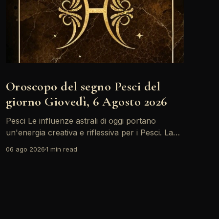
Oroscopo del segno Pesci del
giorno Giovedì, 6 Agosto 2026
Pesci Le influenze astrali di oggi portano
un'energia creativa e riflessiva per i Pesci. La
Luna in Toro forma un trino con il Sole,
06 ago 2026
1 min read
incoraggiandoti a esplorare nuove idee e
progetti. È il momento giusto per esprimere le
tue emozioni e condividere le tue visioni con gli
altri.