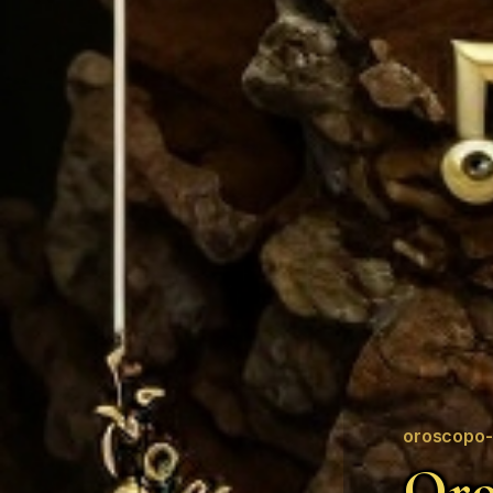
oroscopo-
Oro