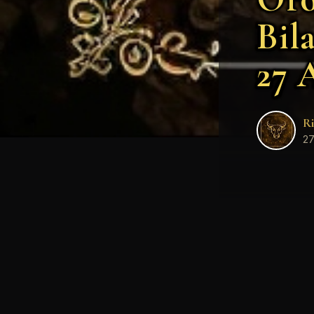
Bil
27 
Ri
27