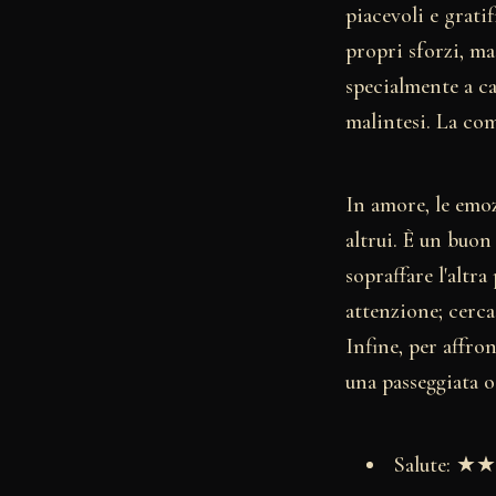
piacevoli e grati
propri sforzi, m
specialmente a ca
malintesi. La com
In amore, le emoz
altrui. È un buo
sopraffare l'altr
attenzione; cerca 
Infine, per affro
una passeggiata o
Salute: 