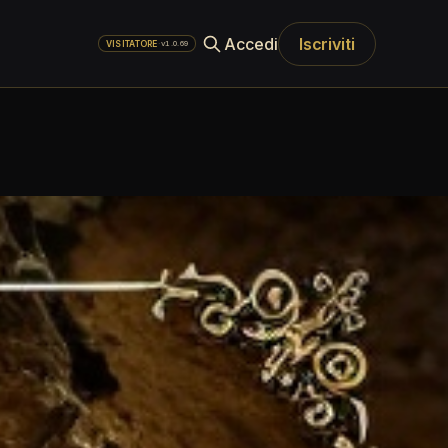
Accedi
Iscriviti
·
v1.0.69
VISITATORE