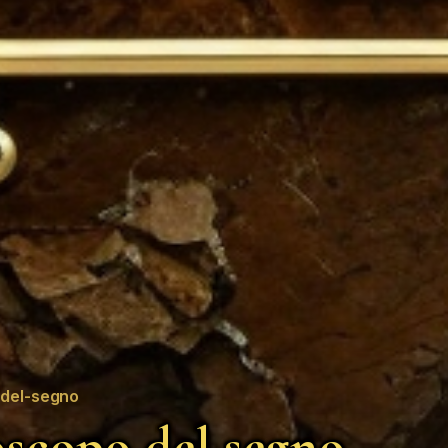
del-segno
scopo del segno