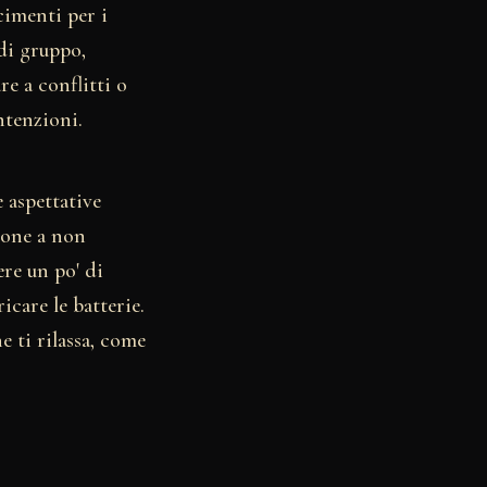
cimenti per i
di gruppo,
re a conflitti o
ntenzioni.
 aspettative
ione a non
ere un po' di
icare le batterie.
e ti rilassa, come