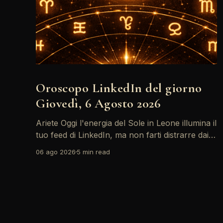
Oroscopo LinkedIn del giorno
Giovedì, 6 Agosto 2026
Ariete Oggi l'energia del Sole in Leone illumina il
tuo feed di LinkedIn, ma non farti distrarre dai
post motivazionali che girano: è tempo di
06 ago 2026
5 min read
concretizzare i tuoi desideri professionali! Giove
ti spinge verso il networking, ma attenzione,
Saturno retrogrado nel tuo profilo potrebbe
farti perdere di vista