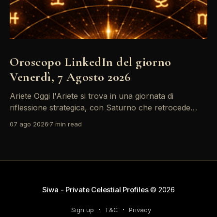
Oroscopo LinkedIn del giorno
Venerdì, 7 Agosto 2026
Ariete Oggi l'Ariete si trova in una giornata di
riflessione strategica, con Saturno che retrocede
come un recruiter indeciso. È il momento di
07 ago 2026
7 min read
riconsiderare il tuo personal brand e l'engagement
nei tuoi KPI. Potresti avvertire la necessità di
riorganizzare il tuo network professionale: non
lasciare che
Siwa - Private Celestial Profiles
© 2026
Sign up
T&C
Privacy