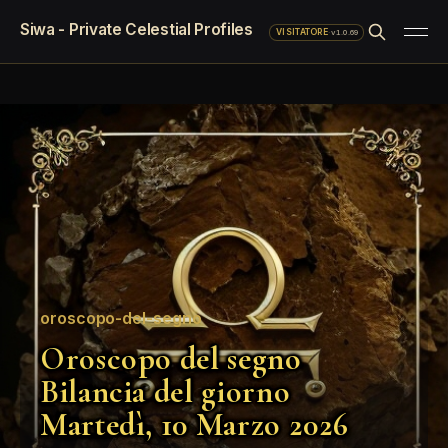
Siwa - Private Celestial Profiles
·
v1.0.69
VISITATORE
oroscopo-del-segno
Oroscopo del segno
Bilancia del giorno
Martedì, 10 Marzo 2026