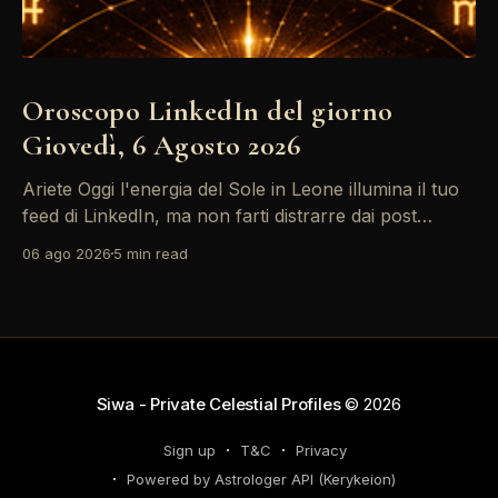
Oroscopo LinkedIn del giorno
Giovedì, 6 Agosto 2026
Ariete Oggi l'energia del Sole in Leone illumina il tuo
feed di LinkedIn, ma non farti distrarre dai post
motivazionali che girano: è tempo di concretizzare i
06 ago 2026
5 min read
tuoi desideri professionali! Giove ti spinge verso il
networking, ma attenzione, Saturno retrogrado nel
tuo profilo potrebbe farti perdere di vista
Siwa - Private Celestial Profiles
© 2026
Sign up
T&C
Privacy
Powered by Astrologer API (Kerykeion)