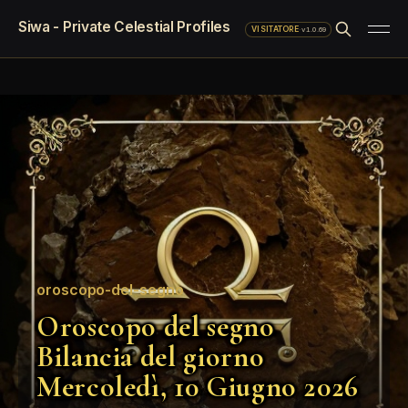
Siwa - Private Celestial Profiles
·
v1.0.69
VISITATORE
oroscopo-del-segno
Oroscopo del segno
Bilancia del giorno
Mercoledì, 10 Giugno 2026