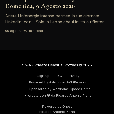
Domenica, 9 Agosto 2026
Ariete Un'energia intensa permea la tua giornata
LinkedIn, con il Sole in Leone che ti invita a riflettere
sul tuo *personal brand*. Le emozioni, amplificate
09 ago 2026
7 min read
dalla Luna in Gemelli, possono generare interazioni
profonde in rete, ma attento: la congiunzione del
Sole con Saturno in Ariete sottolinea responsabilità
che
Siwa - Private Celestial Profiles
© 2026
Sign up
T&C
Privacy
Powered by Astrologer API (Kerykeion)
Sponsored by Wardrome Space Game
creato con ❤️ da Ricardo Antonio Piana
Powered by Ghost
Ricardo Antonio Piana