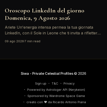
Oroscopo LinkedIn del giorno
Domenica, 9 Agosto 2026
Ariete Un'energia intensa permea la tua giornata
LinkedIn, con il Sole in Leone che ti invita a riflettere
sul tuo *personal brand*. Le emozioni, amplificate
09 ago 2026
7 min read
dalla Luna in Gemelli, possono generare interazioni
profonde in rete, ma attento: la congiunzione del
Sole con Saturno in Ariete sottolinea responsabilità
che
Siwa - Private Celestial Profiles
© 2026
Sign up
T&C
Privacy
Powered by Astrologer API (Kerykeion)
Sponsored by Wardrome Space Game
creato con ❤️ da Ricardo Antonio Piana