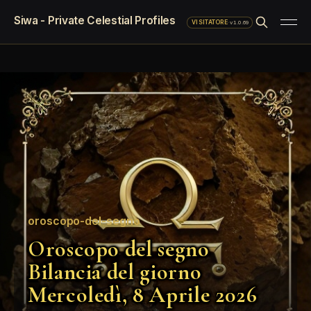
Siwa - Private Celestial Profiles
·
v1.0.69
VISITATORE
oroscopo-del-segno
Oroscopo del segno
Bilancia del giorno
Mercoledì, 8 Aprile 2026