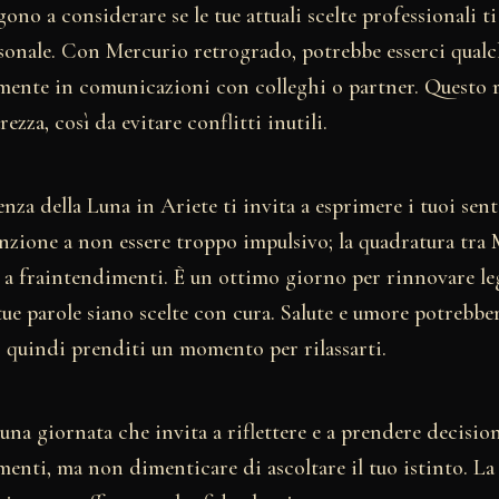
ono a considerare se le tue attuali scelte professionali t
rsonale. Con Mercurio retrogrado, potrebbe esserci qual
almente in comunicazioni con colleghi o partner. Questo 
ezza, così da evitare conflitti inutili.
enza della Luna in Ariete ti invita a esprimere i tuoi se
enzione a non essere troppo impulsivo; la quadratura tra
 a fraintendimenti. È un ottimo giorno per rinnovare l
 tue parole siano scelte con cura. Salute e umore potrebbe
, quindi prenditi un momento per rilassarti.
è una giornata che invita a riflettere e a prendere decisio
enti, ma non dimenticare di ascoltare il tuo istinto. La