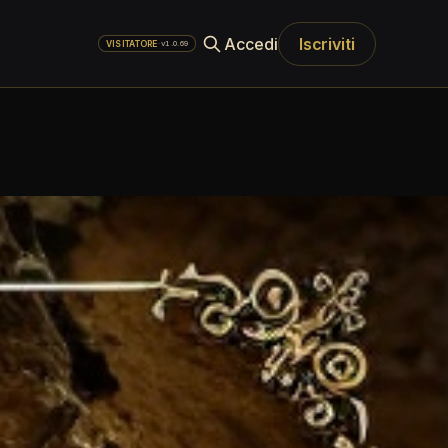
Accedi
Iscriviti
·
v1.0.69
VISITATORE