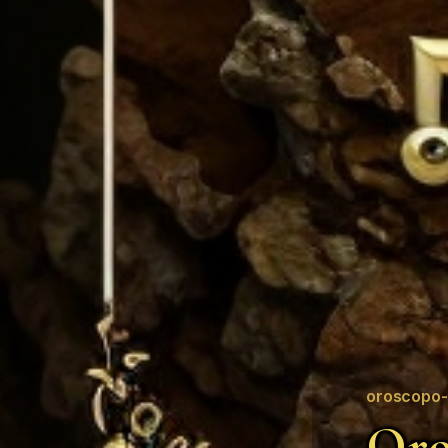
oroscopo-
Oro