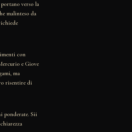
i portano verso la
che malinteso da
richiede
ntimenti con
 Mercurio e Giove
egami, ma
ro risentire di
ni ponderate. Sii
 chiarezza