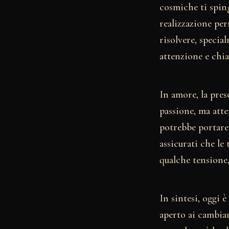
cosmiche ti sping
realizzazione pe
risolvere, speci
attenzione e chiar
In amore, la pres
passione, ma att
potrebbe portare
assicurati che le
qualche tensione
In sintesi, oggi 
aperto ai cambiam