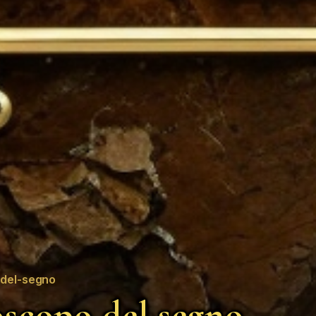
del-segno
scopo del segno