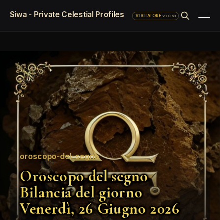
Siwa - Private Celestial Profiles
·
v1.0.69
VISITATORE
oroscopo-del-segno
Oroscopo del segno
Bilancia del giorno
Venerdì, 26 Giugno 2026