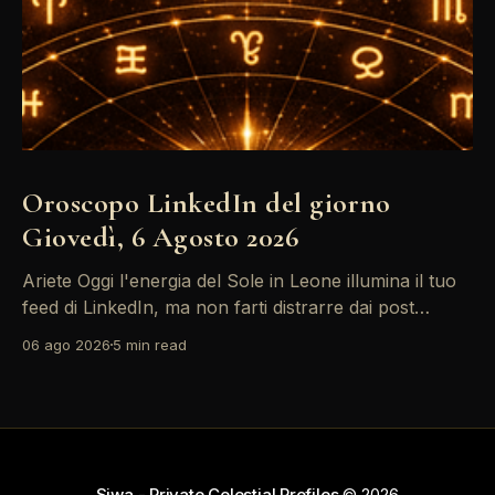
Oroscopo LinkedIn del giorno
Giovedì, 6 Agosto 2026
Ariete Oggi l'energia del Sole in Leone illumina il tuo
feed di LinkedIn, ma non farti distrarre dai post
motivazionali che girano: è tempo di concretizzare i
06 ago 2026
5 min read
tuoi desideri professionali! Giove ti spinge verso il
networking, ma attenzione, Saturno retrogrado nel
tuo profilo potrebbe farti perdere di vista
Siwa - Private Celestial Profiles
© 2026