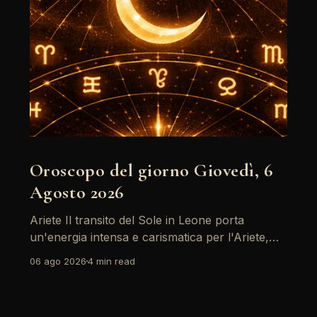
Oroscopo del giorno Giovedì, 6
Agosto 2026
Ariete Il transito del Sole in Leone porta
un'energia intensa e carismatica per l'Ariete,
specialmente con il sostegno di Giove. È un
06 ago 2026
4 min read
momento ideale per riflettere su obiettivi
personali, ma attenzione: il passaggio di
Saturno retrogrado richiede di fare i conti con