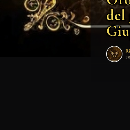
del
Giu
Ri
28