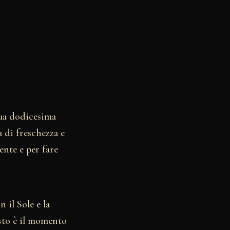
tua dodicesima
a di freschezza e
ente e per fare
 il Sole e la
sto è il momento