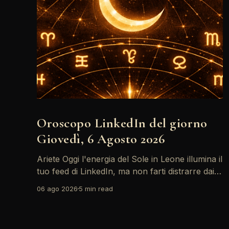
Oroscopo LinkedIn del giorno
Giovedì, 6 Agosto 2026
Ariete Oggi l'energia del Sole in Leone illumina il
tuo feed di LinkedIn, ma non farti distrarre dai
post motivazionali che girano: è tempo di
06 ago 2026
5 min read
concretizzare i tuoi desideri professionali! Giove
ti spinge verso il networking, ma attenzione,
Saturno retrogrado nel tuo profilo potrebbe