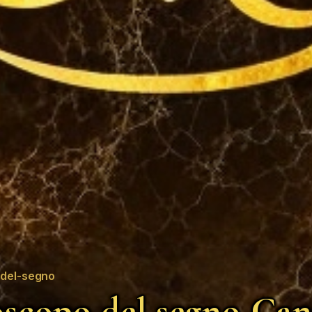
del-segno
scopo del segno Can