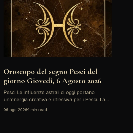
Oroscopo del segno Pesci del
giorno Giovedì, 6 Agosto 2026
Pesci Le influenze astrali di oggi portano
un'energia creativa e riflessiva per i Pesci. La
Luna in Toro forma un trino con il Sole,
06 ago 2026
1 min read
incoraggiandoti a esplorare nuove idee e
progetti. È il momento giusto per esprimere le
tue emozioni e condividere le tue visioni con gli