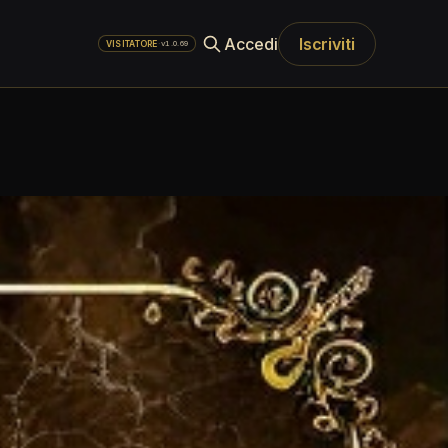
Accedi
Iscriviti
·
v1.0.69
VISITATORE