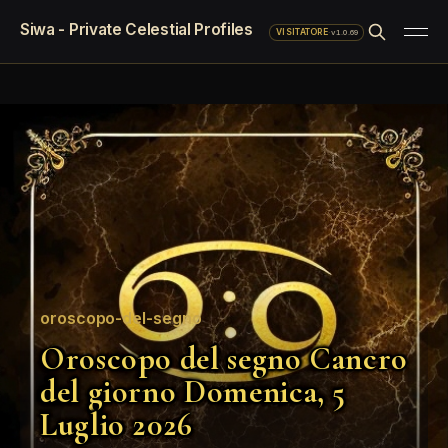
Siwa - Private Celestial Profiles
·
v1.0.69
VISITATORE
oroscopo-del-segno
Oroscopo del segno Cancro
del giorno Domenica, 5
Luglio 2026