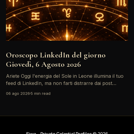
Oroscopo LinkedIn del giorno
Giovedì, 6 Agosto 2026
Ariete Oggi l'energia del Sole in Leone illumina il tuo
feed di LinkedIn, ma non farti distrarre dai post
motivazionali che girano: è tempo di concretizzare i
06 ago 2026
5 min read
tuoi desideri professionali! Giove ti spinge verso il
networking, ma attenzione, Saturno retrogrado nel
tuo profilo potrebbe farti perdere di vista
Siwa - Private Celestial Profiles
© 2026