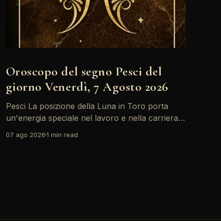
Oroscopo del segno Pesci del
giorno Venerdì, 7 Agosto 2026
Pesci La posizione della Luna in Toro porta
un'energia speciale nel lavoro e nella carriera.
Oggi, con il Sole in Leone in sestile al Medium
07 ago 2026
1 min read
Coeli, ci sono buone opportunità per brillare e
farsi notare. Non dimenticare di ascoltare la tua
intuizione, potrebbe guidarti verso scelte
importanti. Un&