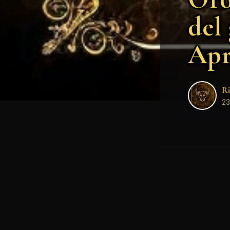
del
Apr
Ri
23