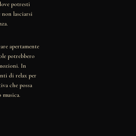
dove potresti
 non lasciarsi
nza.
icare apertamente
role potrebbero
emozioni. In
nti di relax per
tiva che possa
o musica.