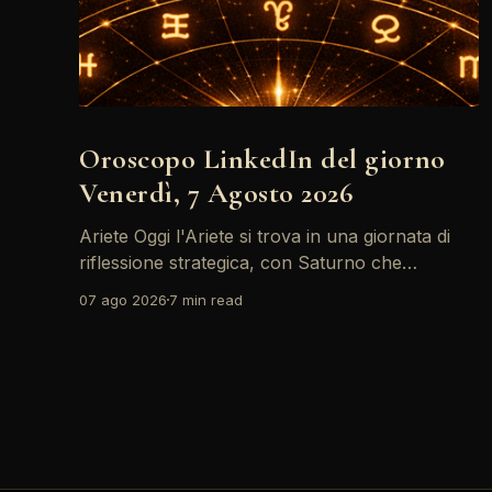
Oroscopo LinkedIn del giorno
Venerdì, 7 Agosto 2026
Ariete Oggi l'Ariete si trova in una giornata di
riflessione strategica, con Saturno che
retrocede come un recruiter indeciso. È il
07 ago 2026
7 min read
momento di riconsiderare il tuo personal brand
e l'engagement nei tuoi KPI. Potresti avvertire
la necessità di riorganizzare il tuo network
professionale: non lasciare che