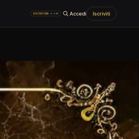
Accedi
Iscriviti
·
v1.0.69
VISITATORE