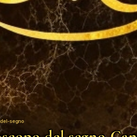
del-segno
scopo del segno Can