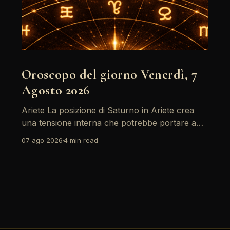
Oroscopo del giorno Venerdì, 7
Agosto 2026
Ariete La posizione di Saturno in Ariete crea
una tensione interna che potrebbe portare a
riflessioni profonde. È il momento di affrontare
07 ago 2026
4 min read
le paure e le insicurezze, soprattutto in ambito
lavorativo. Ricorda che la chiarezza mentale
sarà la tua migliore alleata oggi. Leggi
l'oroscopo completo del segno Ariete