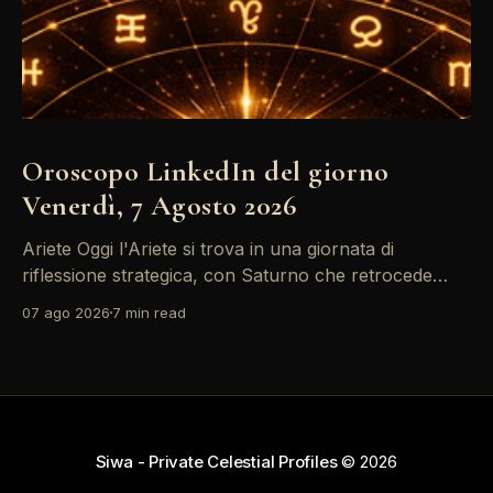
Oroscopo LinkedIn del giorno
Venerdì, 7 Agosto 2026
Ariete Oggi l'Ariete si trova in una giornata di
riflessione strategica, con Saturno che retrocede
come un recruiter indeciso. È il momento di
07 ago 2026
7 min read
riconsiderare il tuo personal brand e l'engagement
nei tuoi KPI. Potresti avvertire la necessità di
riorganizzare il tuo network professionale: non
lasciare che
Siwa - Private Celestial Profiles
© 2026